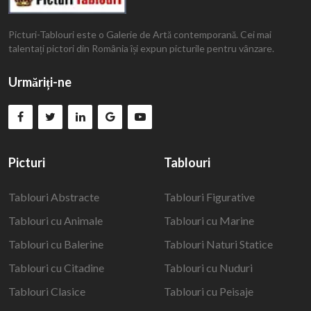
Picturi-Tablouri este o Galerie de Artă contemporană. Cei mai
talentați pictori din România își expun picturile pentru vânzare.
Urmăriți-ne
Picturi
Tablouri
Tablouri Abstracte
Tablouri Figurative
Tablouri cu Animale
Tablouri cu Marine
Tablouri cu Balerine
Tablouri Naturi Statice
Tablouri cu Citadine
Tablouri cu Nuduri
Tablouri Clasice
Tablouri cu Peisaje