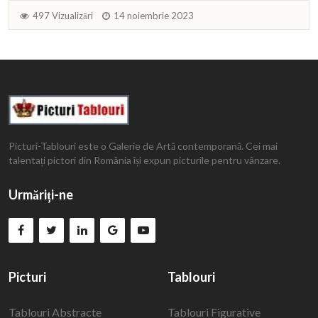
497 Vizualizări
14 noiembrie 2023
Picturi-Tablouri este o Galerie de Artă contemporană. Cei mai
talentați pictori din România își expun picturile pentru vânzare.
Urmăriți-ne
Picturi
Tablouri
Tablouri Abstracte
Tablouri Figurative