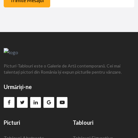
Trimite Mesajul
Picturi-Tablouri este o Galerie de Artă contemporană. Cei mai
talentați pictori din România își expun picturile pentru vânzare.
Urmăriți-ne
Picturi
Tablouri
Tablouri Abstracte
Tablouri Figurative