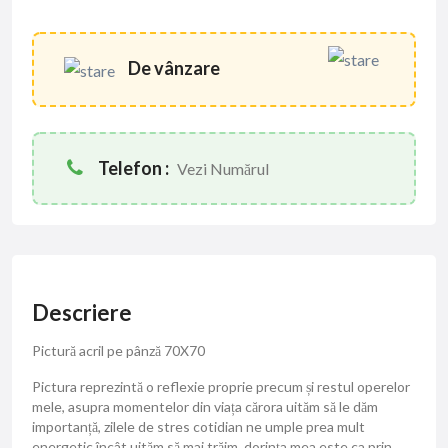
De vânzare
Telefon :
Vezi Numărul
Descriere
Pictură acril pe pânză 70X70
Pictura reprezintă o reflexie proprie precum și restul operelor
mele, asupra momentelor din viața cărora uităm să le dăm
importanță, zilele de stres cotidian ne umple prea mult
energetic încât uităm să mai trăim, dorința mea este ca prin