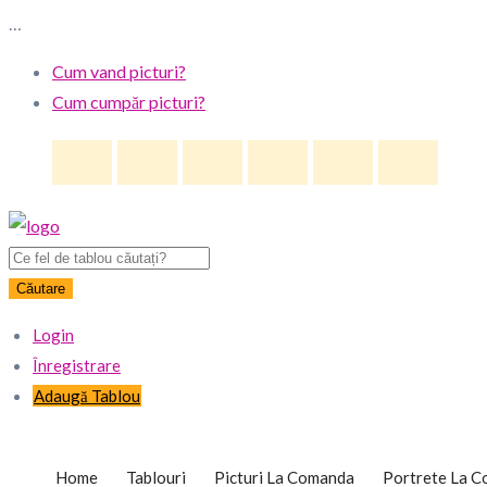
…
Cum vand picturi?
Cum cumpăr picturi?
Căutare
Login
Înregistrare
Adaugă Tablou
Home
Tablouri
Picturi La Comanda
Portrete La 