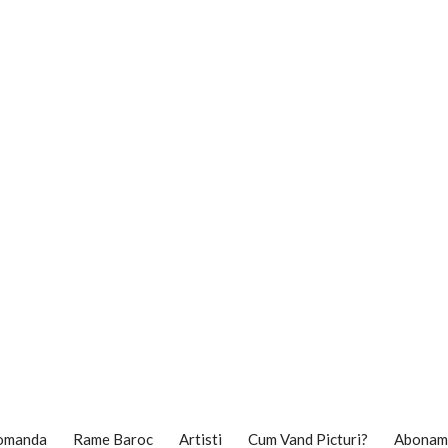
Comanda
Rame Baroc
Artisti
Cum Vand Picturi?
Aboname