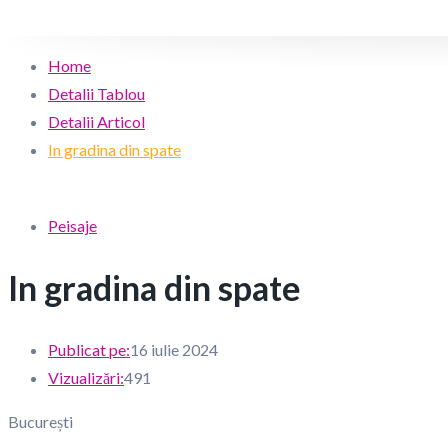
Home
Detalii Tablou
Detalii Articol
In gradina din spate
Peisaje
In gradina din spate
Publicat pe:
16 iulie 2024
Vizualizări:
491
București