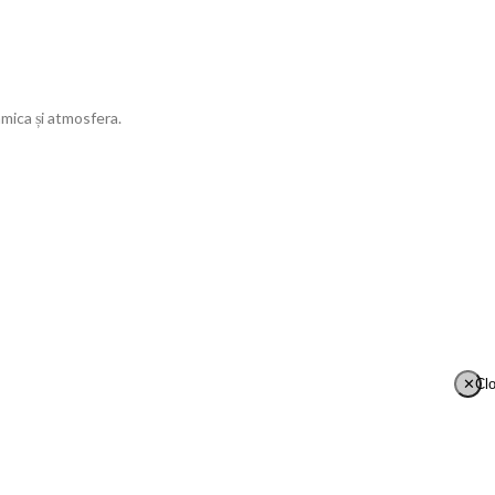
amica și atmosfera.
✕
Cl