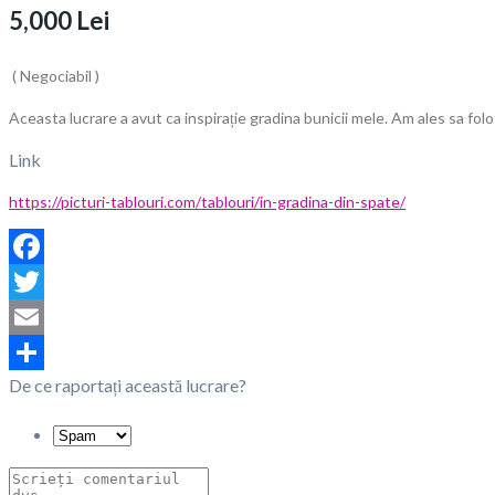
5,000 Lei
( Negociabil )
Aceasta lucrare a avut ca inspirație gradina bunicii mele. Am ales sa fol
Link
https://picturi-tablouri.com/tablouri/in-gradina-din-spate/
Facebook
Twitter
Email
De ce raportați această lucrare?
Partajează