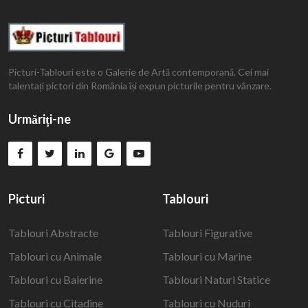
Picturi-Tablouri este o Galerie de Artă contemporană. Cei mai
talentați pictori din România își expun picturile pentru vânzare.
Urmăriți-ne
Picturi
Tablouri
Tablouri Abstracte
Tablouri Figurative
Tablouri cu Animale
Tablouri cu Marine
Tablouri cu Balerine
Tablouri Naturi Statice
Tablouri cu Citadine
Tablouri cu Nuduri