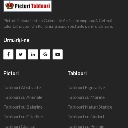
Picturi-Tablouri este o Galerie de Artă contemporană. Cei mai
talentați pictori din România își expun picturile pentru vânzare.
Urmăriți-ne
Picturi
Tablouri
Tablouri Abstracte
Tablouri Figurative
Tablouri cu Animale
Tablouri cu Marine
Tablouri cu Balerine
Tablouri Naturi Statice
Tablouri cu Citadine
Tablouri cu Nuduri
Tablouri Clasice
Tablouri cu Peisaje