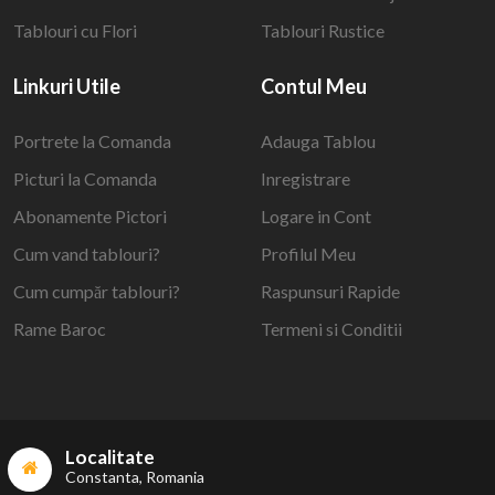
Tablouri cu Flori
Tablouri Rustice
Linkuri Utile
Contul Meu
Portrete la Comanda
Adauga Tablou
Picturi la Comanda
Inregistrare
Abonamente Pictori
Logare in Cont
Cum vand tablouri?
Profilul Meu
Cum cumpăr tablouri?
Raspunsuri Rapide
Rame Baroc
Termeni si Conditii
Localitate
Constanta, Romania