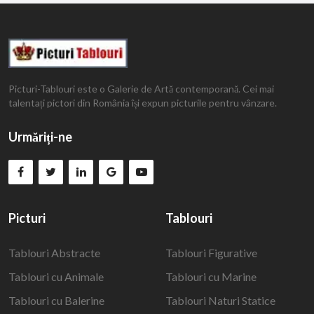
Picturi-Tablouri este o Galerie de Artă contemporană. Cei mai
talentați pictori din România își expun picturile pentru vânzare.
Urmăriți-ne
Picturi
Tablouri
Tablouri Abstracte
Tablouri Figurative
Tablouri cu Animale
Tablouri cu Marine
Tablouri cu Balerine
Tablouri Naturi Statice