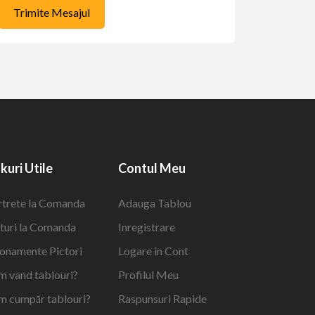
Trimite Mesajul
nkuri Utile
Contul Meu
rtrete la Comanda
Adauga Tablou
turi la Comanda
Inregistrare
onamente Pictori
Logare in Cont
m vand tablouri?
Profilul Meu
m cumpăr tablouri?
Raspunsuri Rapide