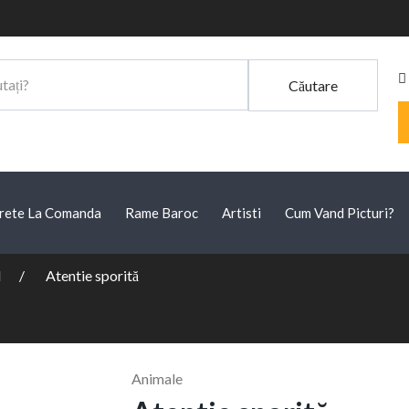
Căutare
rete La Comanda
Rame Baroc
Artisti
Cum Vand Picturi?
l
Atentie sporită
Animale