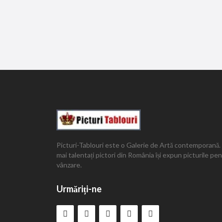
Picturi-Tablouri este o Galerie de Artă contemporană.
mai talentați pictori din România își expun picturile pe
vânzare.
Urmăriți-ne