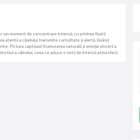
ntr-un moment de concentrare intensă, cu privirea fixată
 atentă a cățelului transmite curiozitate și alertă, lăsând
ire. Pictura captează frumusețea naturală și emoția sinceră a
stinctivă a câinelui, ceea ce aduce o notă de intensă atmosferă.