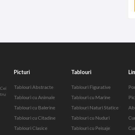
Picturi
Tablouri
Li
Tablouri Abstracte
Tablouri Figurative
Po
 Cei
ntru
Tablouri cu Animale
Tablouri cu Marine
Pic
Tablouri cu Balerine
Tablouri Naturi Statice
Ab
Tablouri cu Citadine
Tablouri cu Nuduri
Cu
Tablouri Clasice
Tablouri cu Peisaje
Cu