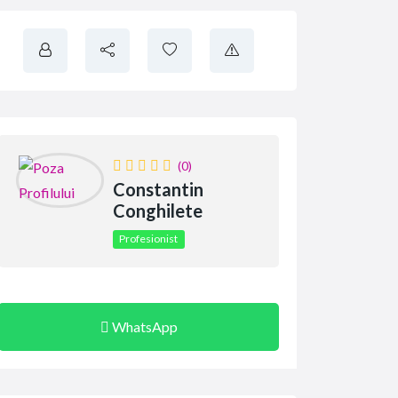
(0)
Constantin
Conghilete
Profesionist
WhatsApp