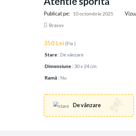
Atentie sporită
Publicat pe:
Vizua
10 octombrie 2025
Brasov
350 Lei
(Fix )
Stare
:
De vânzare
Dimensiune
:
30 x 24 cm
Ramă
:
Nu
De vânzare