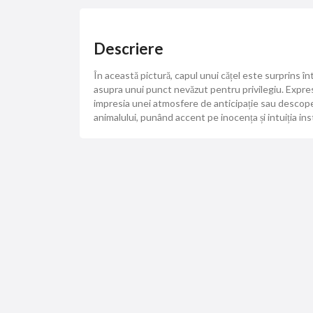
Descriere
În această pictură, capul unui cățel este surprins î
asupra unui punct nevăzut pentru privilegiu. Expresia
impresia unei atmosfere de anticipație sau descoper
animalului, punând accent pe inocența și intuiția in