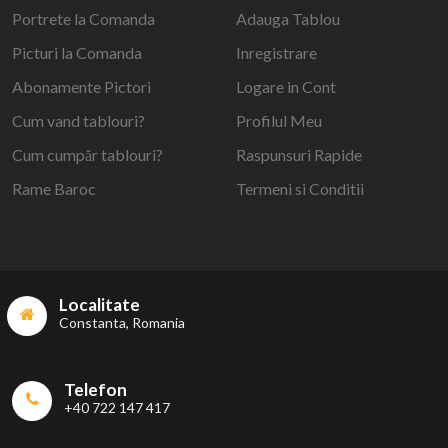
Portrete la Comanda
Adauga Tablou
Picturi la Comanda
Inregistrare
Abonamente Pictori
Logare in Cont
Cum vand tablouri?
Profilul Meu
Cum cumpăr tablouri?
Raspunsuri Rapide
Rame Baroc
Termeni si Conditii
Localitate
Constanta, Romania
Telefon
+40 722 147 417