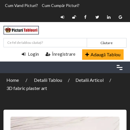
Cum Vand Picturi?
Cum Cumpăr Picturi?
Căutare
Login
Înregistrare
Adaugă Tablou
Home
Detalii Tablou
Detalii Articol
3D fabric plaster art