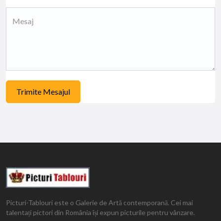
Trimite Mesajul
Picturi-Tablouri este o Galerie de Artă contemporană. Cei mai
talentați pictori din România își expun picturile pentru vânzare.