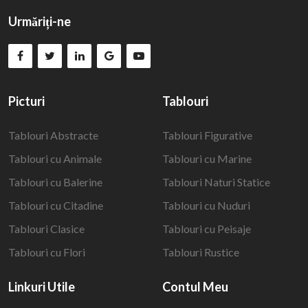
Urmăriți-ne
Picturi
Tablouri
Tablouri Abstracte
Tablouri Figurative
Tablouri cu Animale
Tablouri cu Marine
Tablouri cu Balerine
Tablouri Naturi Statice
Tablouri cu Citadine
Tablouri cu Nuduri
Tablouri Clasice
Tablouri cu Peisaje
Tablouri cu Flori
Tablouri Rustice
Linkuri Utile
Contul Meu