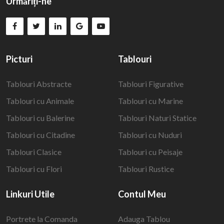
Urmăriți-ne
Picturi
Tablouri
Tablouri Abstracte
Tablouri Figurative
Tablouri cu Animale
Tablouri cu Marine
Tablouri cu Balerine
Tablouri Naturi Statice
Tablouri cu Citadine
Tablouri cu Nuduri
Tablouri Clasice
Tablouri cu Peisaje
Tablouri cu Flori
Tablouri Rustice
Linkuri Utile
Contul Meu
Portrete la Comanda
Adauga Tablou