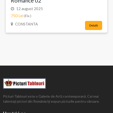
Romance 02
12 august 2025
750 Lei
(Fix )
CONSTANTA
Detalii
Picturi-Tablouri este o Galerie de Artă contemporană. Cei mai
talentați pictori din România își expun picturile pentru vânzare.