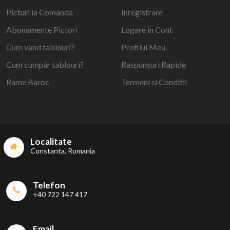
Picturi la Comanda
Inregistrare
Abonamente Pictori
Logare in Cont
Cum vand tablouri?
Profilul Meu
Cum cumpăr tablouri?
Raspunsuri Rapide
Rame Baroc
Termeni si Conditii
Localitate
Constanta, Romania
Telefon
+40 722 147 417
Email