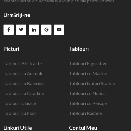
talentați pictori din România își expun picturile pentru vânzare.
Urmăriți-ne
Picturi
Tablouri
Tablouri Abstracte
Tablouri Figurative
Tablouri cu Animale
Tablouri cu Marine
Tablouri cu Balerine
Tablouri Naturi Statice
Tablouri cu Citadine
Tablouri cu Nuduri
Tablouri Clasice
Tablouri cu Peisaje
Tablouri cu Flori
Tablouri Rustice
Linkuri Utile
Contul Meu