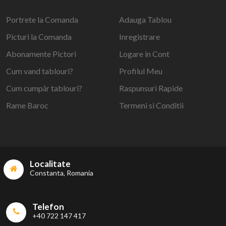
Portrete la Comanda
Adauga Tablou
Picturi la Comanda
Inregistrare
Abonamente Pictori
Logare in Cont
Cum vand tablouri?
Profilul Meu
Cum cumpăr tablouri?
Raspunsuri Rapide
Rame Baroc
Termeni si Conditii
Localitate
Constanta, Romania
Telefon
+40 722 147 417