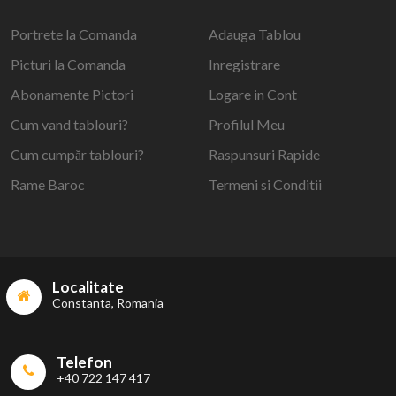
Portrete la Comanda
Adauga Tablou
Picturi la Comanda
Inregistrare
Abonamente Pictori
Logare in Cont
Cum vand tablouri?
Profilul Meu
Cum cumpăr tablouri?
Raspunsuri Rapide
Rame Baroc
Termeni si Conditii
Localitate
Constanta, Romania
Telefon
+40 722 147 417