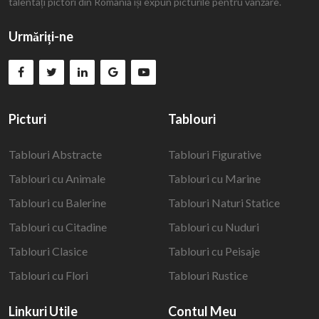
talentați pictori din România își expun picturile pentru vânzare.
Urmăriți-ne
Picturi
Tablouri
Tablouri Abstracte
Tablouri Figurative
Tablouri cu Animale
Tablouri cu Marine
Tablouri cu Balerine
Tablouri Naturi Statice
Tablouri cu Citadine
Tablouri cu Nuduri
Tablouri Clasice
Tablouri cu Peisaje
Tablouri cu Flori
Tablouri Rustice
Linkuri Utile
Contul Meu