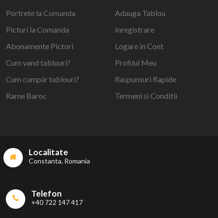
Portrete la Comanda
Adauga Tablou
Picturi la Comanda
Inregistrare
Abonamente Pictori
Logare in Cont
Cum vand tablouri?
Profilul Meu
Cum cumpăr tablouri?
Raspunsuri Rapide
Rame Baroc
Termeni si Conditii
Localitate
Constanta, Romania
Telefon
+40 722 147 417