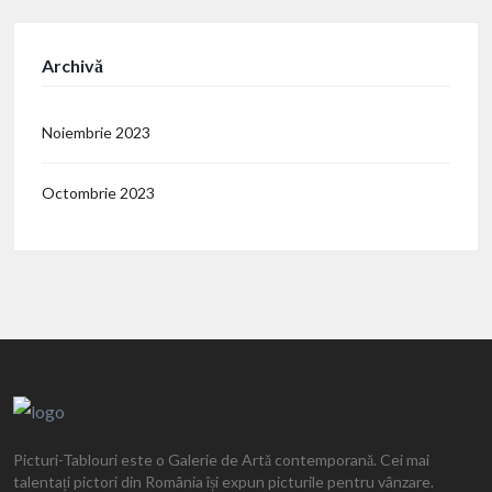
Archivă
Noiembrie 2023
Octombrie 2023
Picturi-Tablouri este o Galerie de Artă contemporană. Cei mai
talentați pictori din România își expun picturile pentru vânzare.