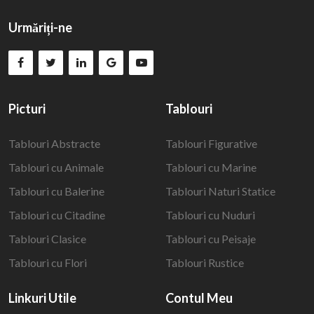
Urmăriți-ne
Picturi
Tablouri
Tablouri Abstracte
Tablouri Figurative
Tablouri cu Animale
Tablouri cu Marine
Tablouri cu Balerine
Tablouri Naturi Statice
Tablouri cu Citadine
Tablouri cu Nuduri
Tablouri Clasice
Tablouri cu Peisaje
Tablouri cu Flori
Tablouri Rustice
Linkuri Utile
Contul Meu