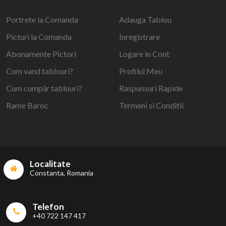
Portrete la Comanda
Adauga Tablou
Picturi la Comanda
Inregistrare
Abonamente Pictori
Logare in Cont
Cum vand tablouri?
Profilul Meu
Cum cumpăr tablouri?
Raspunsuri Rapide
Rame Baroc
Termeni si Conditii
Localitate
Constanta, Romania
Telefon
+40 722 147 417