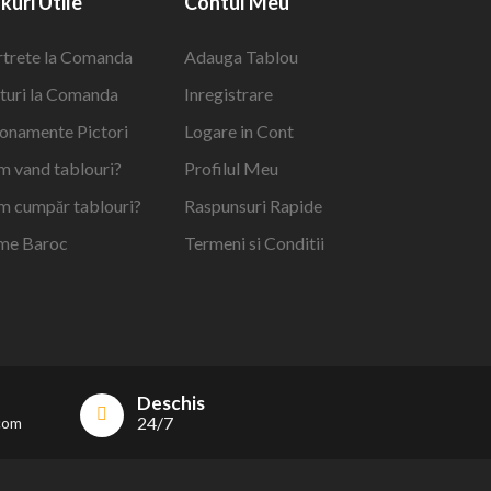
nkuri Utile
Contul Meu
rtrete la Comanda
Adauga Tablou
turi la Comanda
Inregistrare
onamente Pictori
Logare in Cont
m vand tablouri?
Profilul Meu
m cumpăr tablouri?
Raspunsuri Rapide
me Baroc
Termeni si Conditii
Deschis
24/7
.com