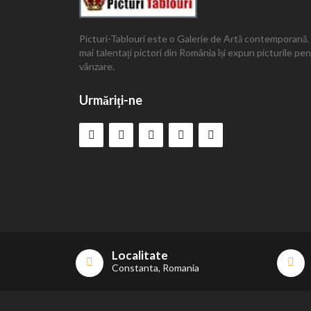
Picturi-Tablouri este o Galerie de Artă contemporană.
mai talentați pictori din România își expun picturile pe
vânzare.
Urmăriți-ne
Localitate
Constanta, Romania