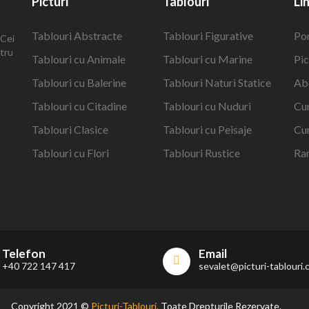
Picturi
Tablouri
Li
Tablouri Abstracte
Tablouri Figurative
Po
 Cei
ntru
Tablouri cu Animale
Tablouri cu Marine
Pic
Tablouri cu Balerine
Tablouri Naturi Statice
Ab
Tablouri cu Citadine
Tablouri cu Nuduri
Cu
Tablouri Clasice
Tablouri cu Peisaje
Cu
Tablouri cu Flori
Tablouri Rustice
Ra
Telefon
Email
+40 722 147 417
sevalet@picturi-tablouri
Copyright 2021 ©
Picturi-Tablouri,
Toate Drepturile Rezervate.