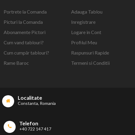
Portrete la Comanda
Adauga Tablou
Picturi la Comanda
Inregistrare
Abonamente Pictori
Logare in Cont
Cum vand tablouri?
Profilul Meu
Cum cumpăr tablouri?
Raspunsuri Rapide
Rame Baroc
Termeni si Conditii
Localitate
Constanta, Romania
Telefon
+40 722 147 417