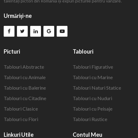
talentați pictori din România își expun picturile pentru vânzare.
Urmăriți-ne
Picturi
Tablouri
Tablouri Abstracte
Tablouri Figurative
Tablouri cu Animale
Tablouri cu Marine
Tablouri cu Balerine
Tablouri Naturi Statice
Tablouri cu Citadine
Tablouri cu Nuduri
Tablouri Clasice
Tablouri cu Peisaje
Tablouri cu Flori
Tablouri Rustice
Linkuri Utile
Contul Meu